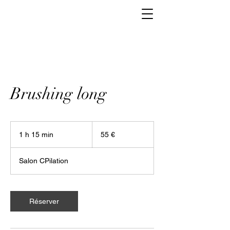
Brushing long
55
euros
1 h 15 min
1
55 €
1
5
Salon CPilation
m
i
n
Réserver