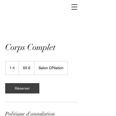
Corps Complet
65
euros
1 h
1
65 €
Salon CPilation
Réserver
Politique d'annulation