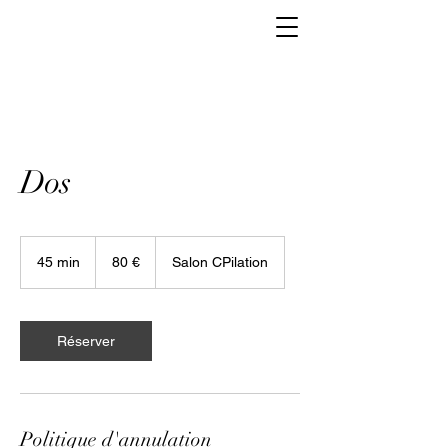
Dos
80
euros
45 min
4
80 €
Salon CPilation
5
m
i
n
Réserver
Politique d'annulation