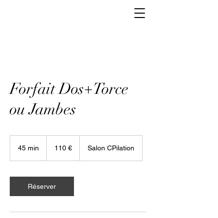
Forfait Dos+Torce
ou Jambes
110
euros
45 min
4
110 €
Salon CPilation
5
m
i
n
Réserver