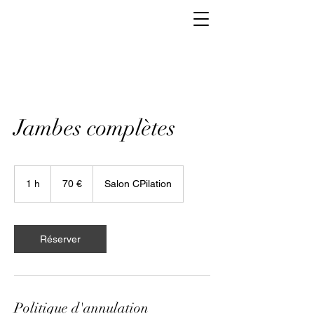
Jambes complètes
70
euros
1 h
1
70 €
Salon CPilation
Réserver
Politique d'annulation